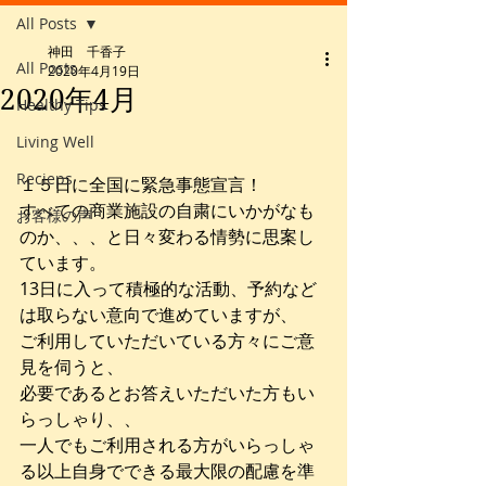
All Posts
神田 千香子
All Posts
2020年4月19日
2020年4月
Healthy Tips
Living Well
Recieps
１５日に全国に緊急事態宣言！
すべての商業施設の自粛にいかがなも
お客様の声
のか、、、と日々変わる情勢に思案し
ています。
13日に入って積極的な活動、予約など
は取らない意向で進めていますが、
ご利用していただいている方々にご意
見を伺うと、
必要であるとお答えいただいた方もい
らっしゃり、、
一人でもご利用される方がいらっしゃ
る以上自身でできる最大限の配慮を準