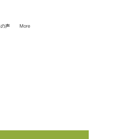
様の声
More