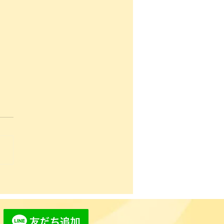
ご挨拶
ましておめでとうございま
 お陰様で新年を無事迎える
ができました。 皆様に支え
ただきまして感謝の気持ちで
ぱいです。 いつもありがと
ざいます。 これからも皆様
気に過ごせるにサポートお役
つところとして 頑張ってま
ます。 昨年から受けている