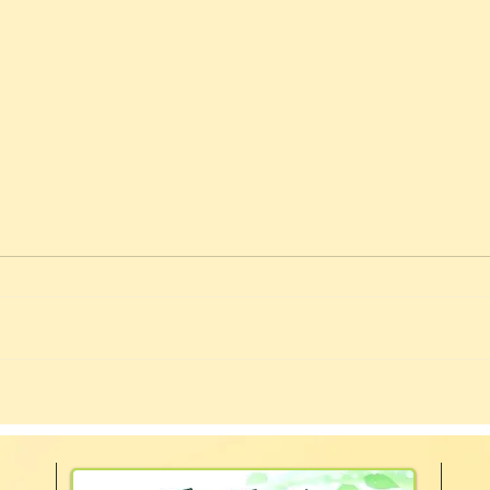
お客様のご感想
新年
一年ほど前から手の痺れにお悩み
あけ
の方でした。 施術はアクティベ
す。
ータメソッド、筋膜リリース、メ
こと
インに施術受けていただきまし
てい
た。 感覚が戻り喜んでください
いっ
ました。 本当に良かったです。
うご
が元
に立
いり