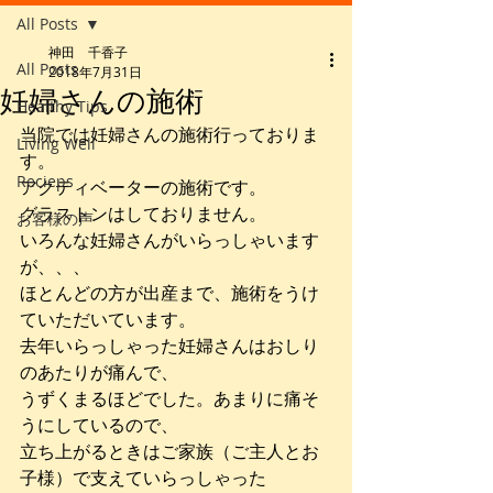
All Posts
神田 千香子
All Posts
2018年7月31日
妊婦さんの施術
Healthy Tips
当院では妊婦さんの施術行っておりま
Living Well
す。
Recieps
アクティベーターの施術です。
グラストンはしておりません。
お客様の声
いろんな妊婦さんがいらっしゃいます
が、、、
ほとんどの方が出産まで、施術をうけ
ていただいています。
去年いらっしゃった妊婦さんはおしり
のあたりが痛んで、
うずくまるほどでした。あまりに痛そ
うにしているので、
立ち上がるときはご家族（ご主人とお
子様）で支えていらっしゃった