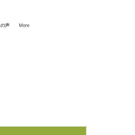
様の声
More