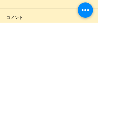
一年ほど前から手の痺れにお
あけましておめで
悩みの方でした。 施術はアク
ます。 お陰様で
コメント
ティベータメソッド、筋膜リ
えることができま
リース、メインに施術受けて
に支えていただき
いただきました。 感覚が戻り
の気持ちでいっぱ
コメントを追加…
喜んでくださいました。 本当
つもありがとうご
に良かったです。
これからも皆様が
せるにサポートお
ころとして 頑張
す。 昨年から受
AK（アプライト
ー）は今まで 着
ない情報が満載で
試しに受けていた
は大きな体の改善
〒520-0851
滋賀県大津市唐橋町２1-6
唐橋第二ビル１F