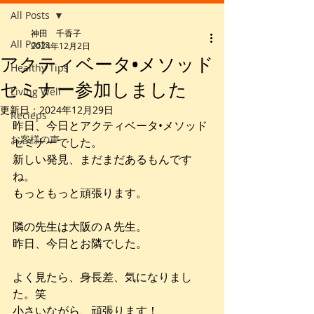
All Posts
神田 千香子
All Posts
2024年12月2日
アクティベータ•メソッド
Healthy Tips
セミナー参加しました
Living Well
更新日：
2024年12月29日
Recieps
昨日、今日とアクティベータ•メソッド
お客様の声
セミナーでした。
新しい発見、まだまだあるもんです
ね。
もっともっと頑張ります。
隣の先生は大阪のＡ先生。
昨日、今日とお隣でした。
よく見たら、身長差、気になりまし
た。笑
小さいながら、頑張ります！