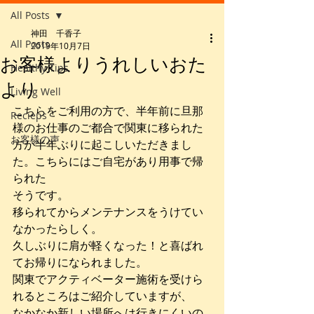
All Posts
神田 千香子
All Posts
2019年10月7日
お客様よりうれしいおた
Healthy Tips
より
Living Well
こちらをご利用の方で、半年前に旦那
Recieps
様のお仕事のご都合で関東に移られた
お客様の声
方が半年ぶりに起こしいただきまし
た。こちらにはご自宅があり用事で帰
られた
そうです。
移られてからメンテナンスをうけてい
なかったらしく。
久しぶりに肩が軽くなった！と喜ばれ
てお帰りになられました。
関東でアクティベーター施術を受けら
れるところはご紹介していますが、
なかなか新しい場所へは行きにくいの