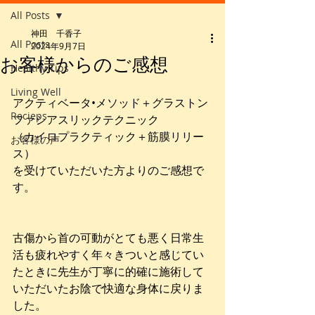
All Posts
神田 千香子
All Posts
2024年9月7日
お客様からのご感想
Healthy Tips
Living Well
アクティベータ•メソッド＋グラストン
Recieps
ファシアスリックテクニック
（カイロプラクティック＋筋膜リリー
お客様の声
ス）
を受けていただいた方よりのご感想で
す。
古傷から首の可動がとても悪く日常生
活も疲れやすく年々きついと感じてい
たときに先生が丁寧に的確に施術して
いただいたお陰で快適な身体に戻りま
した。